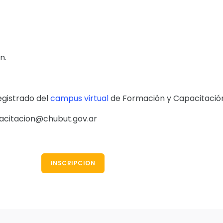
n.
egistrado del
campus virtual
de Formación y Capacitació
pacitacion@chubut.gov.ar
INSCRIPCION