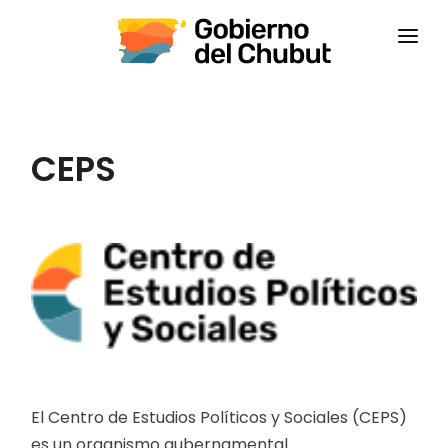
INICIO
INSTITUCIONAL
CEPS
CAPACITACIONES
CONTACTANOS
CAMPUS VIRTUAL
CEPS
El Centro de Estudios Políticos y Sociales (CEPS)
es un organismo gubernamental